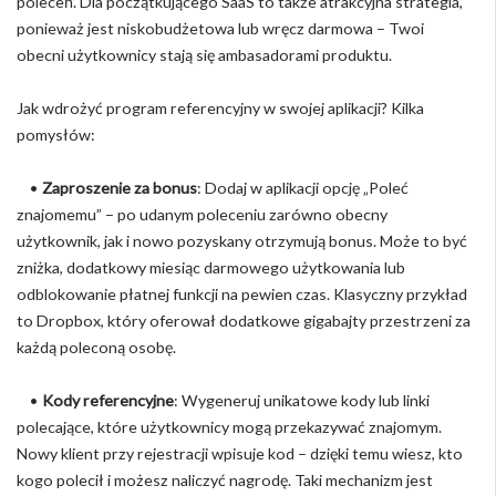
poleceń. Dla początkującego SaaS to także atrakcyjna strategia,
ponieważ jest niskobudżetowa lub wręcz darmowa – Twoi
obecni użytkownicy stają się ambasadorami produktu.
Jak wdrożyć program referencyjny w swojej aplikacji? Kilka
pomysłów:
•
Zaproszenie za bonus
: Dodaj w aplikacji opcję „Poleć
znajomemu” – po udanym poleceniu zarówno obecny
użytkownik, jak i nowo pozyskany otrzymują bonus. Może to być
zniżka, dodatkowy miesiąc darmowego użytkowania lub
odblokowanie płatnej funkcji na pewien czas. Klasyczny przykład
to Dropbox, który oferował dodatkowe gigabajty przestrzeni za
każdą poleconą osobę.
•
Kody referencyjne
: Wygeneruj unikatowe kody lub linki
polecające, które użytkownicy mogą przekazywać znajomym.
Nowy klient przy rejestracji wpisuje kod – dzięki temu wiesz, kto
kogo polecił i możesz naliczyć nagrodę. Taki mechanizm jest