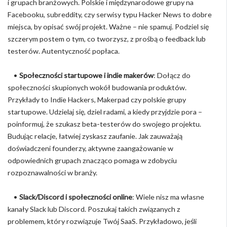
i grupach branżowych. Polskie i międzynarodowe grupy na
Facebooku, subreddity, czy serwisy typu Hacker News to dobre
miejsca, by opisać swój projekt. Ważne – nie spamuj. Podziel się
szczerym postem o tym, co tworzysz, z prośbą o feedback lub
testerów. Autentyczność popłaca.
•
Społeczności startupowe i indie makerów
: Dołącz do
społeczności skupionych wokół budowania produktów.
Przykłady to Indie Hackers, Makerpad czy polskie grupy
startupowe. Udzielaj się, dziel radami, a kiedy przyjdzie pora –
poinformuj, że szukasz beta-testerów do swojego projektu.
Budując relacje, łatwiej zyskasz zaufanie. Jak zauważają
doświadczeni founderzy, aktywne zaangażowanie w
odpowiednich grupach znacząco pomaga w zdobyciu
rozpoznawalności w branży.
•
Slack/Discord i społeczności online
: Wiele nisz ma własne
kanały Slack lub Discord. Poszukaj takich związanych z
problemem, który rozwiązuje Twój SaaS. Przykładowo, jeśli