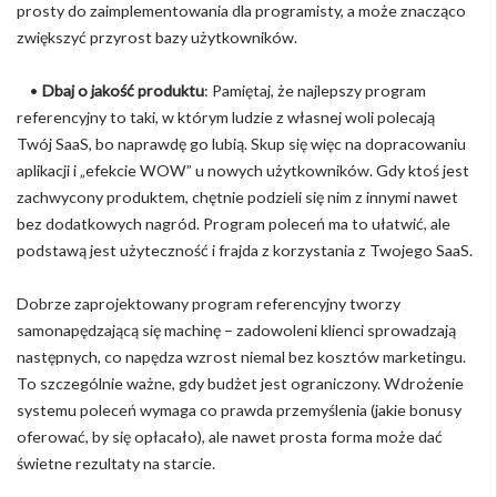
prosty do zaimplementowania dla programisty, a może znacząco
zwiększyć przyrost bazy użytkowników.
•
Dbaj o jakość produktu
: Pamiętaj, że najlepszy program
referencyjny to taki, w którym ludzie z własnej woli polecają
Twój SaaS, bo naprawdę go lubią. Skup się więc na dopracowaniu
aplikacji i „efekcie WOW” u nowych użytkowników. Gdy ktoś jest
zachwycony produktem, chętnie podzieli się nim z innymi nawet
bez dodatkowych nagród. Program poleceń ma to ułatwić, ale
podstawą jest użyteczność i frajda z korzystania z Twojego SaaS.
Dobrze zaprojektowany program referencyjny tworzy
samonapędzającą się machinę – zadowoleni klienci sprowadzają
następnych, co napędza wzrost niemal bez kosztów marketingu.
To szczególnie ważne, gdy budżet jest ograniczony. Wdrożenie
systemu poleceń wymaga co prawda przemyślenia (jakie bonusy
oferować, by się opłacało), ale nawet prosta forma może dać
świetne rezultaty na starcie.