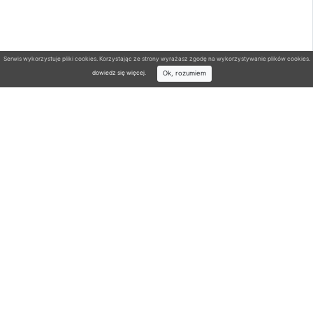
Serwis wykorzystuje pliki cookies. Korzystając ze strony wyrażasz zgodę na wykorzystywanie plików cookies.
Ok, rozumiem
dowiedz się więcej
.
Wyszukiwarka