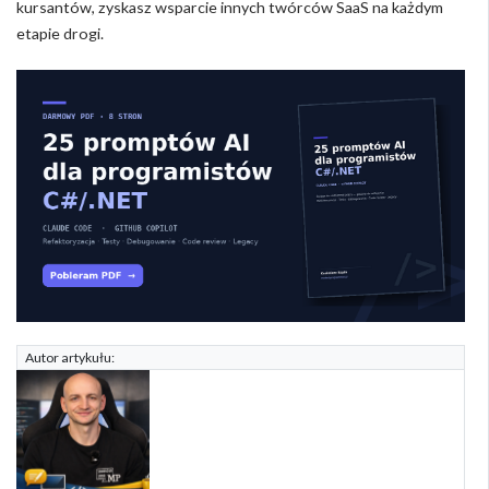
kursantów, zyskasz wsparcie innych twórców SaaS na każdym
etapie drogi.
Autor artykułu: