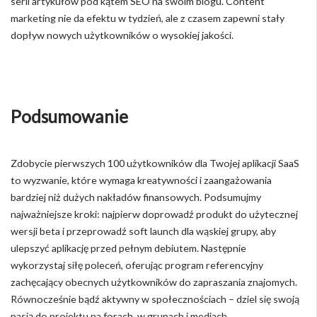
serii artykułów pod kątem SEO na swoim blogu. Content
marketing nie da efektu w tydzień, ale z czasem zapewni stały
dopływ nowych użytkowników o wysokiej jakości.
Podsumowanie
Zdobycie pierwszych 100 użytkowników dla Twojej aplikacji SaaS
to wyzwanie, które wymaga kreatywności i zaangażowania
bardziej niż dużych nakładów finansowych. Podsumujmy
najważniejsze kroki: najpierw doprowadź produkt do użytecznej
wersji beta i przeprowadź soft launch dla wąskiej grupy, aby
ulepszyć aplikację przed pełnym debiutem. Następnie
wykorzystaj siłę poleceń, oferując program referencyjny
zachęcający obecnych użytkowników do zapraszania znajomych.
Równocześnie bądź aktywny w społecznościach – dziel się swoją
pasją do projektu na forach, w grupach i mediach