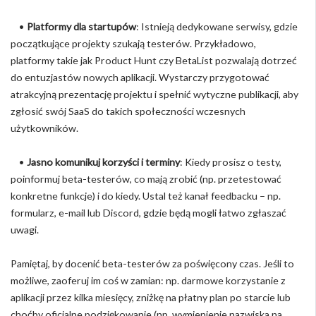
•
Platformy dla startupów
: Istnieją dedykowane serwisy, gdzie
początkujące projekty szukają testerów. Przykładowo,
platformy takie jak Product Hunt czy BetaList pozwalają dotrzeć
do entuzjastów nowych aplikacji. Wystarczy przygotować
atrakcyjną prezentację projektu i spełnić wytyczne publikacji, aby
zgłosić swój SaaS do takich społeczności wczesnych
użytkowników.
•
Jasno komunikuj korzyści i terminy
: Kiedy prosisz o testy,
poinformuj beta-testerów, co mają zrobić (np. przetestować
konkretne funkcje) i do kiedy. Ustal też kanał feedbacku – np.
formularz, e-mail lub Discord, gdzie będą mogli łatwo zgłaszać
uwagi.
Pamiętaj, by docenić beta-testerów za poświęcony czas. Jeśli to
możliwe, zaoferuj im coś w zamian: np. darmowe korzystanie z
aplikacji przez kilka miesięcy, zniżkę na płatny plan po starcie lub
choćby oficjalne podziękowanie (np. wymienienie nazwiska na