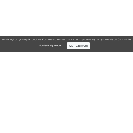
Serwis wykorzystuje pliki cookies. Korzystając ze strony wyrażasz zgodę na wykorzystywanie plików cookies.
Ok, rozumiem
dowiedz się więcej
.
Wyszukiwarka