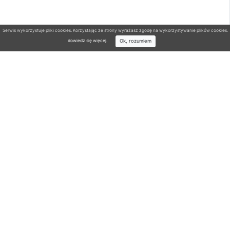
Serwis wykorzystuje pliki cookies. Korzystając ze strony wyrażasz zgodę na wykorzystywanie plików cookies.
Ok, rozumiem
dowiedz się więcej
.
Wyszukiwarka