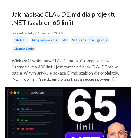
Jak napisać CLAUDE.md dla projektu
.NET (szablon 65 linii)
poniedziałek, 22 czerwca 2026
C#/.NET
Programowanie
AI
Sztuczna Inteligencja
Claude Code
Większość szablonów CLAUDE.md, które znajdziesz w
internecie, ma 300 linii. I jest gorsza niż brak CLAUDE.md w
ogóle. W tym artykule pokażę Ci mój szablon dla projektów
.NET - 65 linii. Przejdziemy przez każdą sekcję i powiem [...]