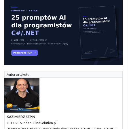
Autor artykułu:
KAZIMIERZ SZPIN
CTO & Founder - FindSolution.pl
Programista C#/.NET. Specjalizuje się w Blazor, ASP.NET Core, ASP.NET