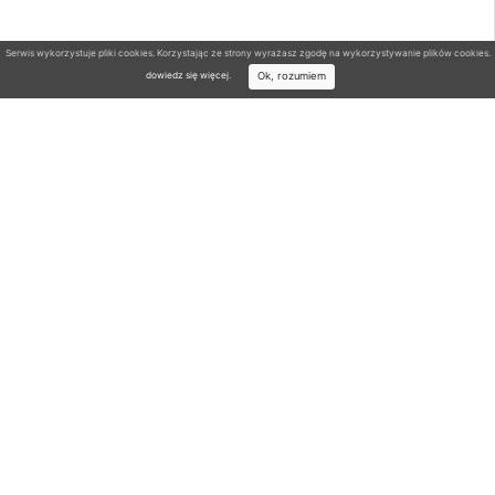
Serwis wykorzystuje pliki cookies. Korzystając ze strony wyrażasz zgodę na wykorzystywanie plików cookies.
Ok, rozumiem
dowiedz się więcej
.
Wyszukiwarka