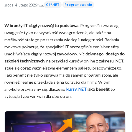
C#/.NET
Programowanie
środa, 4 lutego 2026
Tagi:
W branży IT ciągły rozwój to podstawa
. Programiści zwracają
uwagę nie tylko na wysokość wynagrodzenia, ale także na
możliwość stałego poszerzania wiedzy i umiejętności. Badania
rynkowe pokazują, że specjaliści IT szczególnie cenią benefity
umożliwiające ciągły rozwój zawodowy. Nic dziwnego,
dostęp do
szkoleń technicznych
, na przykład kursów online z zakresu .NET,
staje się coraz ważniejszym elementem pakietu pracowniczego.
Taki benefit nie tylko sprawia frajdę samym programistom, ale
również realnie przekłada się na korzyści dla firmy. W tym
artykule przyjrzymy się, dlaczego
kursy .NET
jako benefit
to
sytuacja typu win-win dla obu stron.