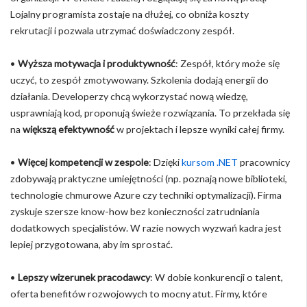
Lojalny programista zostaje na dłużej, co obniża koszty
rekrutacji i pozwala utrzymać doświadczony zespół.
•
Wyższa motywacja i produktywność
: Zespół, który może się
uczyć, to zespół zmotywowany. Szkolenia dodają energii do
działania. Developerzy chcą wykorzystać nową wiedzę,
usprawniają kod, proponują świeże rozwiązania. To przekłada się
na
większą efektywność
w projektach i lepsze wyniki całej firmy.
•
Więcej kompetencji w zespole
: Dzięki
kursom .NET
pracownicy
zdobywają praktyczne umiejętności (np. poznają nowe biblioteki,
technologie chmurowe Azure czy techniki optymalizacji). Firma
zyskuje szersze know-how bez konieczności zatrudniania
dodatkowych specjalistów. W razie nowych wyzwań kadra jest
lepiej przygotowana, aby im sprostać.
•
Lepszy wizerunek pracodawcy
: W dobie konkurencji o talent,
oferta benefitów rozwojowych to mocny atut. Firmy, które