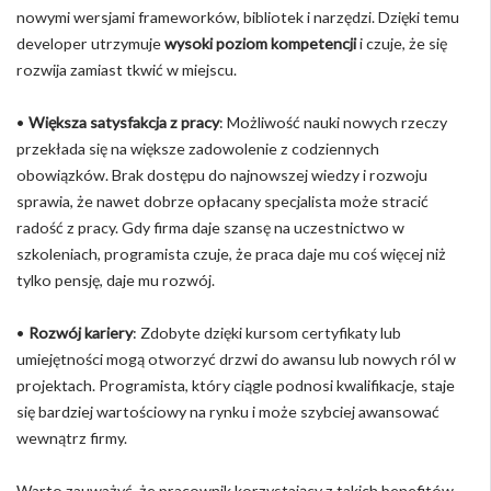
nowymi wersjami frameworków, bibliotek i narzędzi. Dzięki temu
developer utrzymuje
wysoki poziom kompetencji
i czuje, że się
rozwija zamiast tkwić w miejscu.
•
Większa satysfakcja z pracy
: Możliwość nauki nowych rzeczy
przekłada się na większe zadowolenie z codziennych
obowiązków. Brak dostępu do najnowszej wiedzy i rozwoju
sprawia, że nawet dobrze opłacany specjalista może stracić
radość z pracy. Gdy firma daje szansę na uczestnictwo w
szkoleniach, programista czuje, że praca daje mu coś więcej niż
tylko pensję, daje mu rozwój.
•
Rozwój kariery
: Zdobyte dzięki kursom certyfikaty lub
umiejętności mogą otworzyć drzwi do awansu lub nowych ról w
projektach. Programista, który ciągle podnosi kwalifikacje, staje
się bardziej wartościowy na rynku i może szybciej awansować
wewnątrz firmy.
Warto zauważyć, że pracownik korzystający z takich benefitów