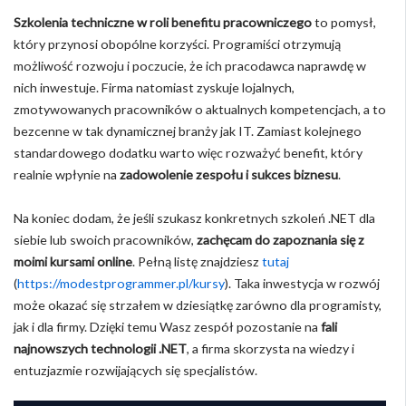
Szkolenia techniczne w roli benefitu pracowniczego
to pomysł,
który przynosi obopólne korzyści. Programiści otrzymują
możliwość rozwoju i poczucie, że ich pracodawca naprawdę w
nich inwestuje. Firma natomiast zyskuje lojalnych,
zmotywowanych pracowników o aktualnych kompetencjach, a to
bezcenne w tak dynamicznej branży jak IT. Zamiast kolejnego
standardowego dodatku warto więc rozważyć benefit, który
realnie wpłynie na
zadowolenie zespołu i sukces biznesu
.
Na koniec dodam, że jeśli szukasz konkretnych szkoleń .NET dla
siebie lub swoich pracowników,
zachęcam do zapoznania się z
moimi kursami online
. Pełną listę znajdziesz
tutaj
(
https://modestprogrammer.pl/kursy
). Taka inwestycja w rozwój
może okazać się strzałem w dziesiątkę zarówno dla programisty,
jak i dla firmy. Dzięki temu Wasz zespół pozostanie na
fali
najnowszych technologii .NET
, a firma skorzysta na wiedzy i
entuzjazmie rozwijających się specjalistów.