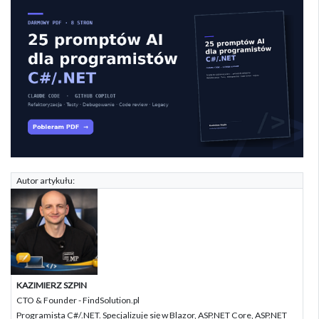
Autor artykułu:
KAZIMIERZ SZPIN
CTO & Founder - FindSolution.pl
Programista C#/.NET. Specjalizuje się w Blazor, ASP.NET Core, ASP.NET