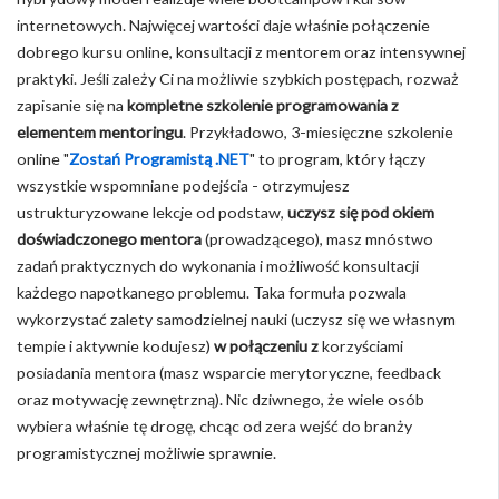
internetowych. Najwięcej wartości daje właśnie połączenie
dobrego kursu online, konsultacji z mentorem oraz intensywnej
praktyki. Jeśli zależy Ci na możliwie szybkich postępach, rozważ
zapisanie się na
kompletne szkolenie programowania z
elementem mentoringu
. Przykładowo, 3-miesięczne szkolenie
online "
Zostań Programistą .NET
" to program, który łączy
wszystkie wspomniane podejścia - otrzymujesz
ustrukturyzowane lekcje od podstaw,
uczysz się pod okiem
doświadczonego mentora
(prowadzącego), masz mnóstwo
zadań praktycznych do wykonania i możliwość konsultacji
każdego napotkanego problemu. Taka formuła pozwala
wykorzystać zalety samodzielnej nauki (uczysz się we własnym
tempie i aktywnie kodujesz)
w połączeniu z
korzyściami
posiadania mentora (masz wsparcie merytoryczne, feedback
oraz motywację zewnętrzną). Nic dziwnego, że wiele osób
wybiera właśnie tę drogę, chcąc od zera wejść do branży
programistycznej możliwie sprawnie.