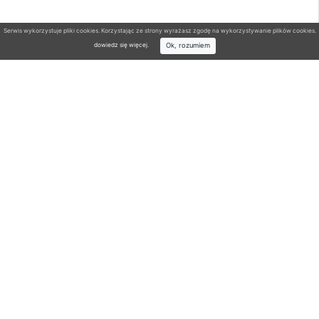
Serwis wykorzystuje pliki cookies. Korzystając ze strony wyrażasz zgodę na wykorzystywanie plików cookies.
Ok, rozumiem
dowiedz się więcej
.
Wyszukiwarka