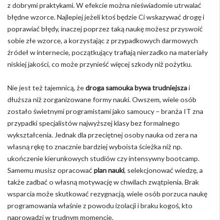
z dobrymi praktykami. W efekcie można nieświadomie utrwalać
błędne wzorce. Najlepiej jeżeli ktoś będzie Ci wskazywać drogę i
poprawiać błędy, inaczej poprzez taką naukę możesz przyswoić
sobie złe wzorce, a korzystając z przypadkowych darmowych
źródeł w internecie, początkujący trafiają nierzadko na materiały
niskiej jakości, co może przynieść więcej szkody niż pożytku.
Nie jest też tajemnicą, że
droga samouka bywa trudniejsza
i
dłuższa niż zorganizowane formy nauki. Owszem, wiele osób
zostało świetnymi programistami jako samoucy – branża IT zna
przypadki specjalistów najwyższej klasy bez formalnego
wykształcenia. Jednak dla przeciętnej osoby nauka od zera na
własną rękę to znacznie bardziej wyboista ścieżka niż np.
ukończenie kierunkowych studiów czy intensywny bootcamp.
Samemu musisz opracować
plan nauki
, selekcjonować wiedzę, a
także zadbać o własną motywację w chwilach zwątpienia. Brak
wsparcia może skutkować rezygnacją, wiele osób porzuca naukę
programowania właśnie z powodu izolacji i braku kogoś, kto
naprowadzi w trudnym momencie.