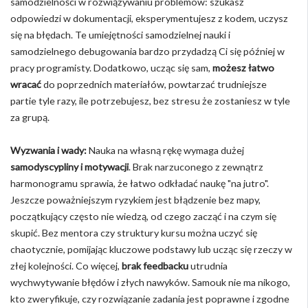
samodzielności w rozwiązywaniu problemów: szukasz
odpowiedzi w dokumentacji, eksperymentujesz z kodem, uczysz
się na błędach. Te umiejętności samodzielnej nauki i
samodzielnego debugowania bardzo przydadzą Ci się później w
pracy programisty. Dodatkowo, ucząc się sam,
możesz łatwo
wracać
do poprzednich materiałów, powtarzać trudniejsze
partie tyle razy, ile potrzebujesz, bez stresu że zostaniesz w tyle
za grupą.
Wyzwania i wady:
Nauka na własną rękę wymaga dużej
samodyscypliny i motywacji
. Brak narzuconego z zewnątrz
harmonogramu sprawia, że łatwo odkładać naukę "na jutro".
Jeszcze poważniejszym ryzykiem jest błądzenie bez mapy,
początkujący często nie wiedzą, od czego zacząć i na czym się
skupić. Bez mentora czy struktury kursu można uczyć się
chaotycznie, pomijając kluczowe podstawy lub ucząc się rzeczy w
złej kolejności. Co więcej,
brak feedbacku
utrudnia
wychwytywanie błędów i złych nawyków. Samouk nie ma nikogo,
kto zweryfikuje, czy rozwiązanie zadania jest poprawne i zgodne