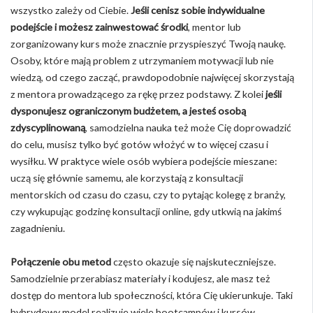
wszystko zależy od Ciebie.
Jeśli cenisz sobie indywidualne
podejście i możesz zainwestować środki
, mentor lub
zorganizowany kurs może znacznie przyspieszyć Twoją naukę.
Osoby, które mają problem z utrzymaniem motywacji lub nie
wiedzą, od czego zacząć, prawdopodobnie najwięcej skorzystają
z mentora prowadzącego za rękę przez podstawy. Z kolei
jeśli
dysponujesz ograniczonym budżetem, a jesteś osobą
zdyscyplinowaną
, samodzielna nauka też może Cię doprowadzić
do celu, musisz tylko być gotów włożyć w to więcej czasu i
wysiłku. W praktyce wiele osób wybiera podejście mieszane:
uczą się głównie samemu, ale korzystają z konsultacji
mentorskich od czasu do czasu, czy to pytając kolegę z branży,
czy wykupując godzinę konsultacji online, gdy utkwią na jakimś
zagadnieniu.
Połączenie obu metod
często okazuje się najskuteczniejsze.
Samodzielnie przerabiasz materiały i kodujesz, ale masz też
dostęp do mentora lub społeczności, która Cię ukierunkuje. Taki
hybrydowy model realizuje wiele bootcampów i kursów