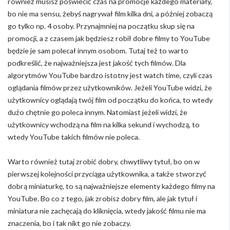
również musisz poświecić czas na promocje każdego materiały,
bo nie ma sensu, żebyś nagrywał film kilka dni, a później zobaczą
go tylko np. 4 osoby. Przynajmniej na początku skup się na
promocji, a z czasem jak będziesz robił dobre filmy to YouTube
będzie je sam polecał innym osobom. Tutaj też to warto
podkreślić, że najważniejsza jest jakość tych filmów. Dla
algorytmów YouTube bardzo istotny jest watch time, czyli czas
oglądania filmów przez użytkowników. Jeżeli YouTube widzi, że
użytkownicy oglądają twój film od początku do końca, to wtedy
dużo chętnie go poleca innym. Natomiast jeżeli widzi, że
użytkownicy wchodzą na film na kilka sekund i wychodzą, to
wtedy YouTube takich filmów nie poleca.
Warto również tutaj zrobić dobry, chwytliwy tytuł, bo on w
pierwszej kolejności przyciąga użytkownika, a także stworzyć
dobrą miniaturkę, to są najważniejsze elementy każdego filmy na
YouTube. Bo co z tego, jak zrobisz dobry film, ale jak tytuł i
miniatura nie zachęcają do kliknięcia, wtedy jakość filmu nie ma
znaczenia, bo i tak nikt go nie zobaczy.