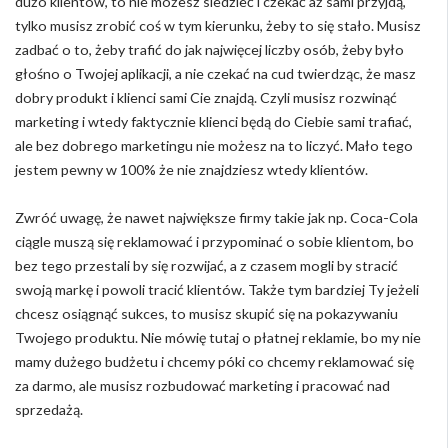
dużo klientów, to nie możesz siedzieć i czekać aż sami przyjdą,
tylko musisz zrobić coś w tym kierunku, żeby to się stało. Musisz
zadbać o to, żeby trafić do jak najwięcej liczby osób, żeby było
głośno o Twojej aplikacji, a nie czekać na cud twierdząc, że masz
dobry produkt i klienci sami Cie znajdą. Czyli musisz rozwinąć
marketing i wtedy faktycznie klienci będą do Ciebie sami trafiać,
ale bez dobrego marketingu nie możesz na to liczyć. Mało tego
jestem pewny w 100% że nie znajdziesz wtedy klientów.
Zwróć uwagę, że nawet największe firmy takie jak np. Coca-Cola
ciągle muszą się reklamować i przypominać o sobie klientom, bo
bez tego przestali by się rozwijać, a z czasem mogli by stracić
swoją markę i powoli tracić klientów. Także tym bardziej Ty jeżeli
chcesz osiągnąć sukces, to musisz skupić się na pokazywaniu
Twojego produktu. Nie mówię tutaj o płatnej reklamie, bo my nie
mamy dużego budżetu i chcemy póki co chcemy reklamować się
za darmo, ale musisz rozbudować marketing i pracować nad
sprzedażą.