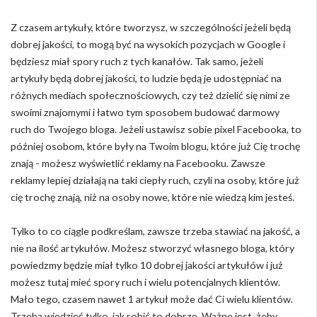
Z czasem artykuły, które tworzysz, w szczególności jeżeli będą
dobrej jakości, to mogą być na wysokich pozycjach w Google i
będziesz miał spory ruch z tych kanałów. Tak samo, jeżeli
artykuły będą dobrej jakości, to ludzie będą je udostępniać na
różnych mediach społecznościowych, czy też dzielić się nimi ze
swoimi znajomymi i łatwo tym sposobem budować darmowy
ruch do Twojego bloga. Jeżeli ustawisz sobie pixel Facebooka, to
później osobom, które były na Twoim blogu, które już Cię trochę
znają - możesz wyświetlić reklamy na Facebooku. Zawsze
reklamy lepiej działają na taki ciepły ruch, czyli na osoby, które już
cię trochę znają, niż na osoby nowe, które nie wiedzą kim jesteś.
Tylko to co ciągle podkreślam, zawsze trzeba stawiać na jakość, a
nie na ilość artykułów. Możesz stworzyć własnego bloga, który
powiedzmy będzie miał tylko 10 dobrej jakości artykułów i już
możesz tutaj mieć spory ruch i wielu potencjalnych klientów.
Mało tego, czasem nawet 1 artykuł może dać Ci wielu klientów.
Trzeba wiedzieć tylko, jak robić to dobrze. Ważne jest, żeby