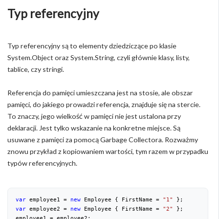
Typ referencyjny
Typ referencyjny są to elementy dziedziczące po klasie
System.Object oraz System.String, czyli głównie klasy, listy,
tablice, czy stringi.
Referencja do pamięci umieszczana jest na stosie, ale obszar
pamięci, do jakiego prowadzi referencja, znajduje się na stercie.
To znaczy, jego wielkość w pamięci nie jest ustalona przy
deklaracji. Jest tylko wskazanie na konkretne miejsce. Są
usuwane z pamięci za pomocą Garbage Collectora. Rozważmy
znowu przykład z kopiowaniem wartości, tym razem w przypadku
typów referencyjnych.
var
 employee1 = 
new
 Employee { FirstName = 
"1"
var
 employee2 = 
new
 Employee { FirstName = 
"2"
 };

employee1 = employee2;
