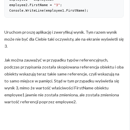
employee2.FirstName = 
"3"
;

Console.WriteLine(employee1.FirstName);
Uruchom proszę aplikację i zweryfikuj wynik. Tym razem wynik
może nie być dla Ciebie taki oczywisty, ale na ekranie wyświetli się
3.
Jak można zauważyć w przypadku typów referencyjnych,
podczas przypisania została skopiowana referencja obiektu i oba
obiekty wskazują teraz takie same referencje, czyli wskazują na
to samo miejsce w pamięci. Stąd w tym przypadku wyświetla się
wynik 3, mimo że wartość właściwości FirstName obiektu
employee1 jawnie nie została zmieniona, ale została zmieniona
wartość referencji poprzez employee2.