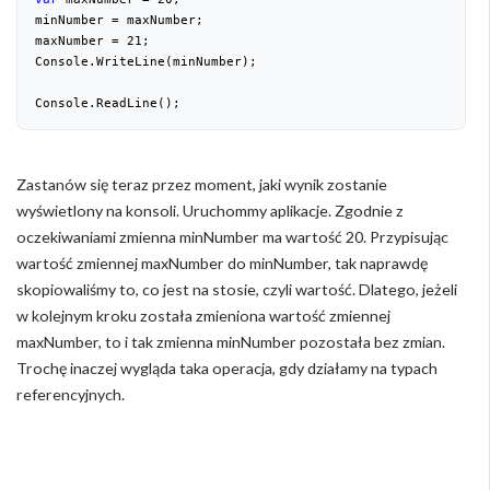
minNumber = maxNumber;

maxNumber = 
21
;

Console.WriteLine(minNumber);

Console.ReadLine();
Zastanów się teraz przez moment, jaki wynik zostanie
wyświetlony na konsoli. Uruchommy aplikacje. Zgodnie z
oczekiwaniami zmienna minNumber ma wartość 20. Przypisując
wartość zmiennej maxNumber do minNumber, tak naprawdę
skopiowaliśmy to, co jest na stosie, czyli wartość. Dlatego, jeżeli
w kolejnym kroku została zmieniona wartość zmiennej
maxNumber, to i tak zmienna minNumber pozostała bez zmian.
Trochę inaczej wygląda taka operacja, gdy działamy na typach
referencyjnych.