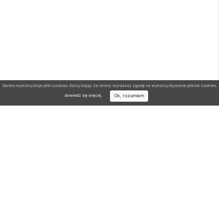
Serwis wykorzystuje pliki cookies. Korzystając ze strony wyrażasz zgodę na wykorzystywanie plików cookies.
Ok, rozumiem
dowiedz się więcej
.
Wyszukiwarka