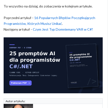
To wszystko na dzisiaj, do zobaczenia w kolejnym artykule.
Poprzedni artykuł -
16 Popularnych Błędów Początkujących
Programistów, Których Musisz Unikać
.
Następny artykuł -
Czym Jest Typ Domniemany VAR w C#?
Autor artykułu: