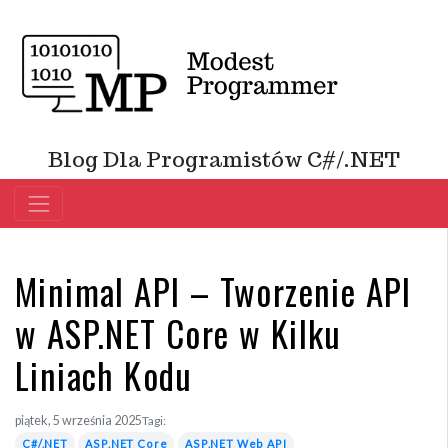
Blog Dla Programistów C#/.NET
Minimal API – Tworzenie API
w ASP.NET Core w Kilku
Liniach Kodu
piątek, 5 września 2025
Tagi:
C#/.NET
ASP.NET Core
ASP.NET Web API