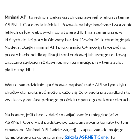
Minimal API
to jedno z ciekawszych usprawnień w ekosystemie
ASP.NET Core ostatnich lat. Pozwala na błyskawiczne tworzenie
lekkich usług webowych, co otwiera .NET na scenariusze, w
których do tej pory królowały bardziej "zwinnie" technologie jak
Node.js. Dzięki minimal API programiści C# mogą stworzyć np.
prosty backend dla aplikacji frontendowej lub usługę testową
znacznie szybciej niż dawniej, nie rezygnując przy tym z zalet
platformy .NET.
Warto samodzielnie spróbować napisać małe API w tym stylu –
choćby dla nauki. Być może okaże się, że w wielu przypadkach to
wystarczy zamiast pełnego projektu opartego na kontrolerach.
Na koniec, jeśli chcesz dalej rozwijać swoje umiejętności w
ASP.NET Core – od podstaw po zaawansowane tematy (w tym
omawiane Minimal API i wiele więcej) – zapraszam do mojego
kompletnego szkolenia online
Szkoła ASP.NET Core
. To