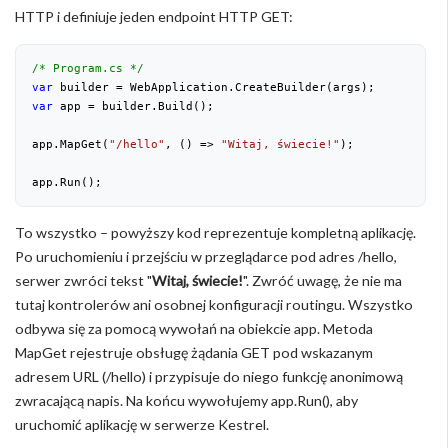
HTTP i definiuje jeden endpoint HTTP GET:
/* Program.cs */
var
 builder = WebApplication.CreateBuilder(args);
var
 app = builder.Build();
app.MapGet(
"/hello"
, () => 
"Witaj, świecie!"
);
app.Run();
To wszystko – powyższy kod reprezentuje kompletną aplikację.
Po uruchomieniu i przejściu w przeglądarce pod adres /hello,
serwer zwróci tekst "
Witaj, świecie!
". Zwróć uwagę, że nie ma
tutaj kontrolerów ani osobnej konfiguracji routingu. Wszystko
odbywa się za pomocą wywołań na obiekcie app. Metoda
MapGet rejestruje obsługę żądania GET pod wskazanym
adresem URL (/hello) i przypisuje do niego funkcję anonimową
zwracającą napis. Na końcu wywołujemy app.Run(), aby
uruchomić aplikację w serwerze Kestrel.