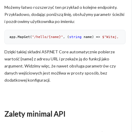
Możemy łatwo rozszerzyć ten przykład o kolejne endpointy.
Przykładowo, dodając poniższą linię, obsłużymy parametr ścieżki
i pozdrowimy użytkownika po imieniu:
app.MapGet(
"/hello/{name}"
, (
string
 name) => 
$"Witaj, 
{name
Dzięki takiej składni ASP.NET Core automatycznie pobierze
wartość {name} z adresu URL i przekaże ją do funkcji jako
argument. Widzimy więc, że nawet obsługa parametrów czy
danych wejściowych jest możliwa w prosty sposób, bez
dodatkowej konfiguracji.
Zalety minimal API