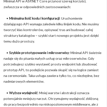
Minimal API w ASP.NET Core przynosi szereg korzyści,
zwłaszcza w odpowiednich zastosowaniach:
•
Minimalna ilość kodu i konfiguracji
: Uruchomienie
działającego API wymaga zaledwie kilku linijek kodu. Nie musimy
tworzyć klas kontrolerów, opisywać tras ani budować całej
struktury katalogów – szybki start nowego projektu jest dzięki
temu dużo prostszy.
•
Szybkie prototypowanie i mikroserwisy
: Minimal API świetnie
nadaje się do pisania małych usług oraz mikroserwisów. Gdy
potrzebujesz szybko wystawić prosty endpoint lub zbudować
prototyp API, to podejście pozwala skupić się na logice zamiast
na ceremoniale. Taka usługa zawiera tylko to, co niezbędne, bez
nadmiarowych elementów.
•
Wyższa wydajność
: Mniej warstw i abstrakcji oznacza
potencjalnie mniejszy narzut. Otrzymujemy wydajność zbliżoną
do pracy bezpośrednio na niskopoziomowym middleware, ale z