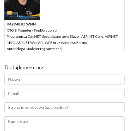
KAZIMIERZ SZPIN
CTO & Founder - FindSolution.pl
Programista C#/.NET. Specjalizuje się w Blazor, ASP.NET Core, ASP.NET
MVC, ASP.NET Web API, WPF oraz Windows Forms.
Autor bloga ModestProgrammer.pl
Dodaj komentarz