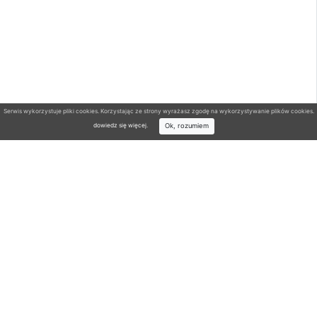
Serwis wykorzystuje pliki cookies. Korzystając ze strony wyrażasz zgodę na wykorzystywanie plików cookies.
Ok, rozumiem
dowiedz się więcej
.
Wyszukiwarka