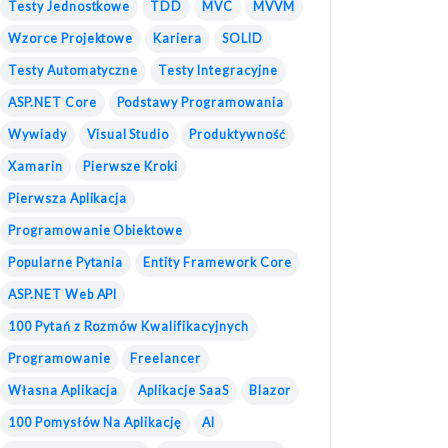
Testy Jednostkowe
TDD
MVC
MVVM
Wzorce Projektowe
Kariera
SOLID
Testy Automatyczne
Testy Integracyjne
ASP.NET Core
Podstawy Programowania
Wywiady
Visual Studio
Produktywność
Xamarin
Pierwsze Kroki
Pierwsza Aplikacja
Programowanie Obiektowe
Popularne Pytania
Entity Framework Core
ASP.NET Web API
100 Pytań z Rozmów Kwalifikacyjnych
Programowanie
Freelancer
Własna Aplikacja
Aplikacje SaaS
Blazor
100 Pomysłów Na Aplikację
AI