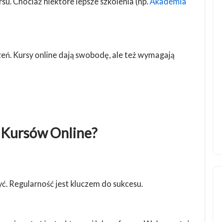
su. Chociaż niektóre lepsze szkolenia (np.
Akademia
ń. Kursy online dają swobodę, ale też wymagają
z Kursów Online?
zyć. Regularność jest kluczem do sukcesu.