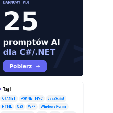
Tagi
C#/.NET
ASP.NET MVC
JavaScript
HTML
CSS
WPF
Windows Forms