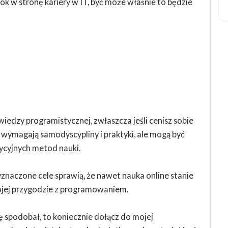
rok w stronę kariery w IT, być może właśnie to będzie
iedzy programistycznej, zwłaszcza jeśli cenisz sobie
 wymagają samodyscypliny i praktyki, ale mogą być
dycyjnych metod nauki.
yznaczone cele sprawią, że nawet nauka online stanie
ojej przygodzie z programowaniem.
 się spodobał, to koniecznie dołącz do mojej