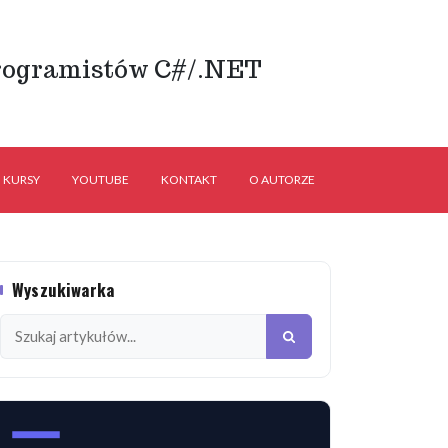
rogramistów C#/.NET
KURSY
YOUTUBE
KONTAKT
O AUTORZE
Wyszukiwarka