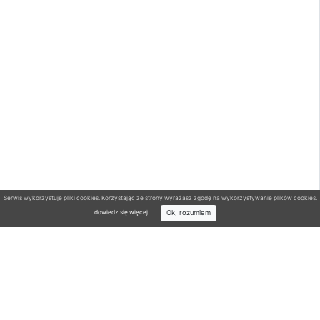
Serwis wykorzystuje pliki cookies. Korzystając ze strony wyrażasz zgodę na wykorzystywanie plików cookies.
Ok, rozumiem
dowiedz się więcej
.
Wyszukiwarka