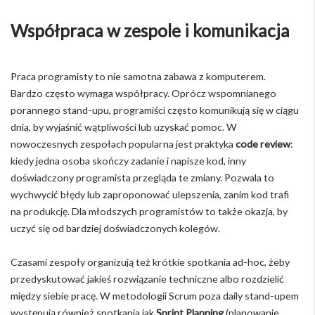
Współpraca w zespole i komunikacja
Praca programisty to nie samotna zabawa z komputerem.
Bardzo często wymaga współpracy. Oprócz wspomnianego
porannego stand-upu, programiści często komunikują się w ciągu
dnia, by wyjaśnić wątpliwości lub uzyskać pomoc. W
nowoczesnych zespołach popularna jest praktyka
code review
:
kiedy jedna osoba skończy zadanie i napisze kod, inny
doświadczony programista przegląda te zmiany. Pozwala to
wychwycić błędy lub zaproponować ulepszenia, zanim kod trafi
na produkcję. Dla młodszych programistów to także okazja, by
uczyć się od bardziej doświadczonych kolegów.
Czasami zespoły organizują też krótkie spotkania ad-hoc, żeby
przedyskutować jakieś rozwiązanie techniczne albo rozdzielić
między siebie pracę. W metodologii Scrum poza daily stand-upem
występują również spotkania jak
Sprint Planning
(planowanie