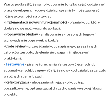
Warto podkreślić, że samo kodowanie to tylko część codziennej
pracy developera. Typowy dzień programisty może zawierać
różne aktywności, na przykład:
-
Implementacja nowych funkcjonalności
- pisanie kodu, który
dodaje nowe możliwości do aplikacji.
-
Poprawianie błędów
- analizowanie zgłoszonych bugów i
wprowadzanie poprawek w kodzie.
-
Code review
- przeglądanie kodu napisanego przez innych
członków zespołu, dzielenie się uwagami i najlepszymi
praktykami.
-
Testowanie
- pisanie i uruchamianie testów (ręcznych lub
automatycznych), by upewnić się, że nowy kod działa bez zarzutu
w różnych scenariuszach.
-
Refaktoryzacja
- ulepszanie istniejącego kodu (np.
porządkowanie, optymalizacja) dla zachowania wysokiej jakości
projektu.