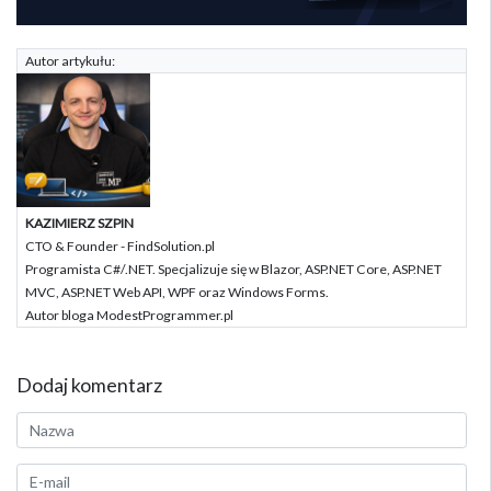
Autor artykułu:
KAZIMIERZ SZPIN
CTO & Founder - FindSolution.pl
Programista C#/.NET. Specjalizuje się w Blazor, ASP.NET Core, ASP.NET
MVC, ASP.NET Web API, WPF oraz Windows Forms.
Autor bloga ModestProgrammer.pl
Dodaj komentarz