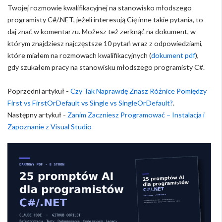
Twojej rozmowie kwalifikacyjnej na stanowisko młodszego
programisty C#/.NET, jeżeli interesują Cię inne takie pytania, to
daj znać w komentarzu. Możesz też zerknąć na dokument, w
którym znajdziesz najczęstsze 10 pytań wraz z odpowiedziami,
które miałem na rozmowach kwalifikacyjnych (
dokument pdf
),
gdy szukałem pracy na stanowisku młodszego programisty C#.
Poprzedni artykuł -
Czy Tak Naprawdę Znasz Różnice Pomiędzy
First vs FirstOrDefault vs Single vs SingleOrDefault?
.
Następny artykuł -
Zanim Zaczniesz Programować – Instalacja i
Zapoznanie z Visual Studio