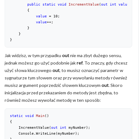
public
static
void
IncrementValue
(
out
int
value
)

{

value
 = 
10
;

value
++;

        }

    }

}
Jak widzisz, w tym przypadku
out
nie ma zbyt dużego sensu,
jednak możesz go użyć podobnie jak
ref
. To znaczy, gdy chcesz
użyć słowa kluczowego
out
, to musisz oznaczyć parametr w
sygnaturze tym słowem oraz przy wywołaniu metody również
musisz argument poprzedzić słowem kluczowym
out
. Skoro
inicjalizacja przed przekazaniem do metody jest zbędna, to
również możesz wywołać metodę w ten sposób:
static
void
Main
(
{

    IncrementValue(
out
int
 myNumber);

    Console.WriteLine(myNumber);
