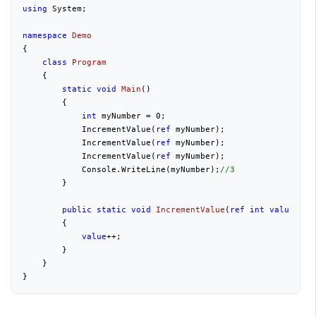
using
 System;

namespace
Demo
{  

class
Program
    {

static
void
Main
(
)

{

int
 myNumber = 
0
;

            IncrementValue(
ref
 myNumber);

            IncrementValue(
ref
 myNumber);

            IncrementValue(
ref
 myNumber);

            Console.WriteLine(myNumber);
//3
        }

public
static
void
IncrementValue
(
ref
int
value
)

{

value
++;

        }

    }

} 