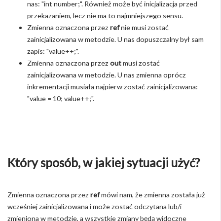
nas: "int number;". Również może być inicjalizacja przed
przekazaniem, lecz nie ma to najmniejszego sensu.
Zmienna oznaczona przez
ref
nie musi zostać
zainicjalizowana w metodzie. U nas dopuszczalny był sam
zapis: "value++;".
Zmienna oznaczona przez
out
musi zostać
zainicjalizowana w metodzie. U nas zmienna oprócz
inkrementacji musiała najpierw zostać zainicjalizowana:
"value = 10; value++;".
Który sposób, w jakiej sytuacji użyć?
Zmienna oznaczona przez
ref
mówi nam, że zmienna została już
wcześniej zainicjalizowana i może zostać odczytana lub/i
zmieniona w metodzie, a wszystkie zmiany będą widoczne