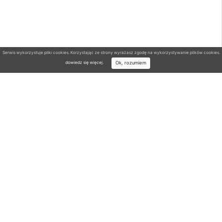
Serwis wykorzystuje pliki cookies. Korzystając ze strony wyrażasz zgodę na wykorzystywanie plików cookies.
Ok, rozumiem
dowiedz się więcej
.
Wyszukiwarka