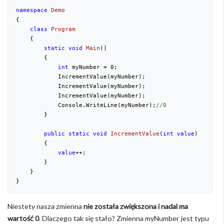
namespace
Demo
{  

class
Program
    {

static
void
Main
(
)

{

int
 myNumber = 
0
;

            IncrementValue(myNumber);

            IncrementValue(myNumber);

            IncrementValue(myNumber);

            Console.WriteLine(myNumber);
//0
        }

public
static
void
IncrementValue
(
int
value
)

{

value
++;

        }

    }

}
Niestety nasza zmienna
nie została zwiększona i nadal ma
wartość 0
. Dlaczego tak się stało? Zmienna myNumber jest typu