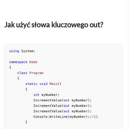
Jak użyć słowa kluczowego out?
using
 System;

namespace
Demo
{  

class
Program
    {

static
void
Main
(
)

{

int
 myNumber;

            IncrementValue(
out
 myNumber);

            IncrementValue(
out
 myNumber);

            IncrementValue(
out
 myNumber);

            Console.WriteLine(myNumber);
//11
        }
