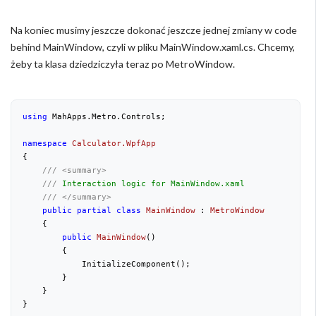
Na koniec musimy jeszcze dokonać jeszcze jednej zmiany w code
behind MainWindow, czyli w pliku MainWindow.xaml.cs. Chcemy,
żeby ta klasa dziedziczyła teraz po MetroWindow.
using
 MahApps.Metro.Controls;

namespace
Calculator.WpfApp
{

///
<summary>
///
 Interaction logic for MainWindow.xaml
///
</summary>
public
partial
class
MainWindow
 : 
MetroWindow
    {

public
MainWindow
(
)

{

            InitializeComponent();

        }

    }

}