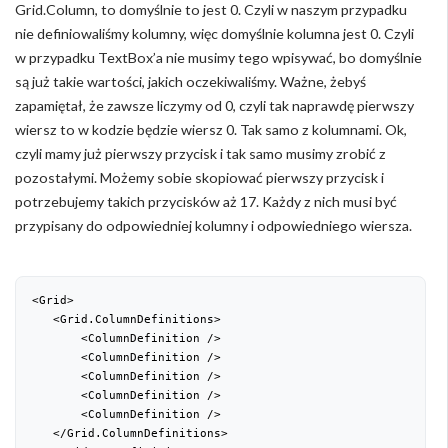
Grid.Column, to domyślnie to jest 0. Czyli w naszym przypadku
nie definiowaliśmy kolumny, więc domyślnie kolumna jest 0. Czyli
w przypadku TextBox’a nie musimy tego wpisywać, bo domyślnie
są już takie wartości, jakich oczekiwaliśmy. Ważne, żebyś
zapamiętał, że zawsze liczymy od 0, czyli tak naprawdę pierwszy
wiersz to w kodzie będzie wiersz 0. Tak samo z kolumnami. Ok,
czyli mamy już pierwszy przycisk i tak samo musimy zrobić z
pozostałymi. Możemy sobie skopiować pierwszy przycisk i
potrzebujemy takich przycisków aż 17. Każdy z nich musi być
przypisany do odpowiedniej kolumny i odpowiedniego wiersza.
<Grid>

   <Grid.ColumnDefinitions>

       <ColumnDefinition />

       <ColumnDefinition />

       <ColumnDefinition />

       <ColumnDefinition />

       <ColumnDefinition />

   </Grid.ColumnDefinitions>
