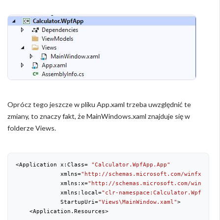
Oprócz tego jeszcze w pliku App.xaml trzeba uwzględnić te
zmiany, to znaczy fakt, że MainWindows.xaml znajduje się w
folderze Views.
<Application x:Class= 
"Calculator.WpfApp.App"
             xmlns=
"http://schemas.microsoft.com/winfx/2006
             xmlns:x=
"http://schemas.microsoft.com/winfx/20
             xmlns:local=
"clr-namespace:Calculator.WpfApp"
             StartupUri=
"Views\MainWindow.xaml"
>

    <Application.Resources>
