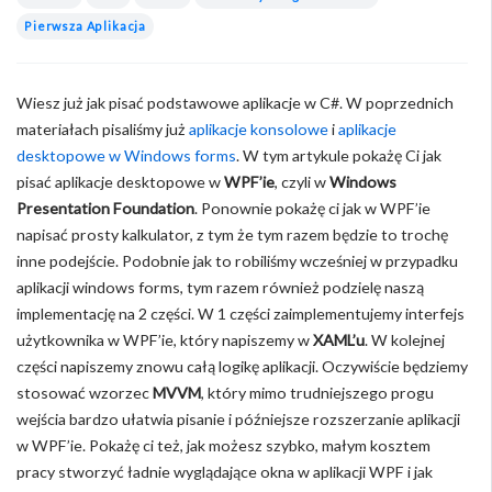
Pierwsza Aplikacja
Wiesz już jak pisać podstawowe aplikacje w C#. W poprzednich
materiałach pisaliśmy już
aplikacje konsolowe
i
aplikacje
desktopowe w Windows forms
. W tym artykule pokażę Ci jak
pisać aplikacje desktopowe w
WPF’ie
, czyli w
Windows
Presentation Foundation
. Ponownie pokażę ci jak w WPF’ie
napisać prosty kalkulator, z tym że tym razem będzie to trochę
inne podejście. Podobnie jak to robiliśmy wcześniej w przypadku
aplikacji windows forms, tym razem również podzielę naszą
implementację na 2 części. W 1 części zaimplementujemy interfejs
użytkownika w WPF’ie, który napiszemy w
XAML’u
. W kolejnej
części napiszemy znowu całą logikę aplikacji. Oczywiście będziemy
stosować wzorzec
MVVM
, który mimo trudniejszego progu
wejścia bardzo ułatwia pisanie i późniejsze rozszerzanie aplikacji
w WPF’ie. Pokażę ci też, jak możesz szybko, małym kosztem
pracy stworzyć ładnie wyglądające okna w aplikacji WPF i jak