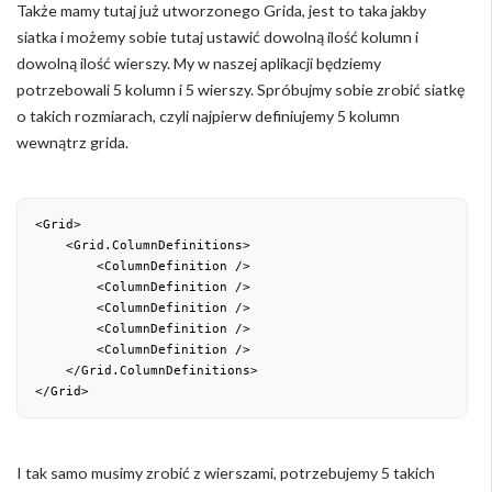
Także mamy tutaj już utworzonego Grida, jest to taka jakby
siatka i możemy sobie tutaj ustawić dowolną ilość kolumn i
dowolną ilość wierszy. My w naszej aplikacji będziemy
potrzebowali 5 kolumn i 5 wierszy. Spróbujmy sobie zrobić siatkę
o takich rozmiarach, czyli najpierw definiujemy 5 kolumn
wewnątrz grida.
<Grid>

    <Grid.ColumnDefinitions>

        <ColumnDefinition />

        <ColumnDefinition />

        <ColumnDefinition />

        <ColumnDefinition />

        <ColumnDefinition />

    </Grid.ColumnDefinitions>

</Grid>
I tak samo musimy zrobić z wierszami, potrzebujemy 5 takich