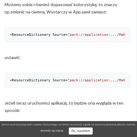
Możemy sobie również dopasować kolorystykę, to znaczy
np.zmienić na ciemną. Wystarczy w App.xaml zamiast:
<ResourceDictionary Source=
"pack://application:,,,/MahApps.
ustawić:
<ResourceDictionary Source=
"pack://application:,,,/MahApps.
Jeżeli teraz uruchomisz aplikację, to będzie ona wygląda w ten
sposób:
Serwis wykorzystuje pliki cookies. Korzystając ze strony wyrażasz zgodę na wykorzystywanie plików cookies.
Ok, rozumiem
dowiedz się więcej
.