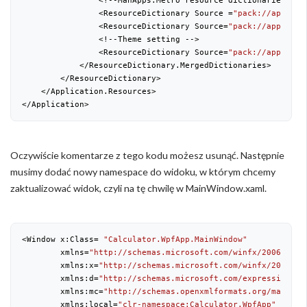
                <ResourceDictionary Source =
"pack://applica
                <ResourceDictionary Source=
"pack://applicat
                <!--Theme setting -->

                <ResourceDictionary Source=
"pack://applicat
            </ResourceDictionary.MergedDictionaries>

        </ResourceDictionary>

    </Application.Resources>

</Application>
Oczywiście komentarze z tego kodu możesz usunąć. Następnie
musimy dodać nowy namespace do widoku, w którym chcemy
zaktualizować widok, czyli na tę chwilę w MainWindow.xaml.
<Window x:Class= 
"Calculator.WpfApp.MainWindow"
        xmlns=
"http://schemas.microsoft.com/winfx/2006/xaml
        xmlns:x=
"http://schemas.microsoft.com/winfx/2006/xa
        xmlns:d=
"http://schemas.microsoft.com/expression/bl
        xmlns:mc=
"http://schemas.openxmlformats.org/markup-
        xmlns:local=
"clr-namespace:Calculator.WpfApp"