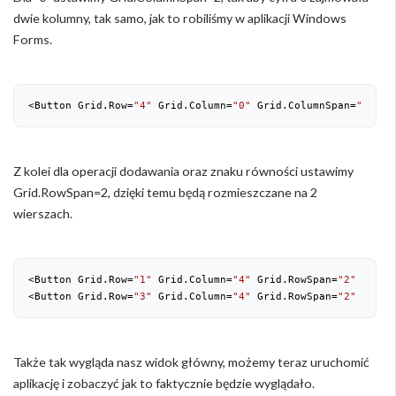
dwie kolumny, tak samo, jak to robiliśmy w aplikacji Windows
Forms.
<Button Grid.Row=
"4"
 Grid.Column=
"0"
 Grid.ColumnSpan=
"2"
 Co
Z kolei dla operacji dodawania oraz znaku równości ustawimy
Grid.RowSpan=2, dzięki temu będą rozmieszczane na 2
wierszach.
<Button Grid.Row=
"1"
 Grid.Column=
"4"
 Grid.RowSpan=
"2"
 Conte
<Button Grid.Row=
"3"
 Grid.Column=
"4"
 Grid.RowSpan=
"2"
 Conte
Także tak wygląda nasz widok główny, możemy teraz uruchomić
aplikację i zobaczyć jak to faktycznie będzie wyglądało.