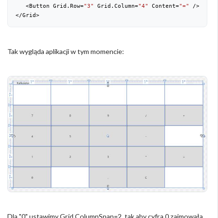
   <Button Grid.Row=
"3"
 Grid.Column=
"4"
 Content=
"="
 />

</Grid>
Tak wygląda aplikacji w tym momencie:
Dla "0" ustawimy Grid.ColumnSpan=2, tak aby cyfra 0 zajmowała