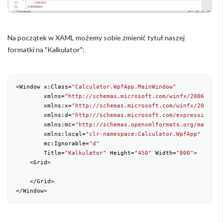
Na początek w XAML możemy sobie zmienić tytuł naszej
formatki na "Kalkulator":
<Window x:Class=
"Calculator.WpfApp.MainWindow"
        xmlns=
"http://schemas.microsoft.com/winfx/2006/xaml
        xmlns:x=
"http://schemas.microsoft.com/winfx/2006/xa
        xmlns:d=
"http://schemas.microsoft.com/expression/bl
        xmlns:mc=
"http://schemas.openxmlformats.org/markup-
        xmlns:local=
"clr-namespace:Calculator.WpfApp"
        mc:Ignorable=
"d"
        Title=
"Kalkulator"
 Height=
"450"
 Width=
"800"
>

    <Grid>

    </Grid>

</Window>