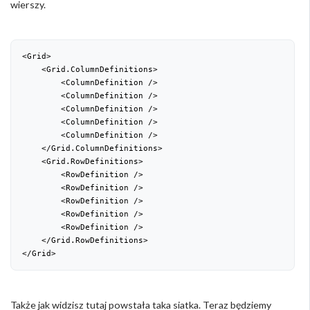
wierszy.
<Grid>

    <Grid.ColumnDefinitions>

        <ColumnDefinition />

        <ColumnDefinition />

        <ColumnDefinition />

        <ColumnDefinition />

        <ColumnDefinition />

    </Grid.ColumnDefinitions>

    <Grid.RowDefinitions>

        <RowDefinition />

        <RowDefinition />

        <RowDefinition />

        <RowDefinition />

        <RowDefinition />

    </Grid.RowDefinitions>

</Grid>
Także jak widzisz tutaj powstała taka siatka. Teraz będziemy