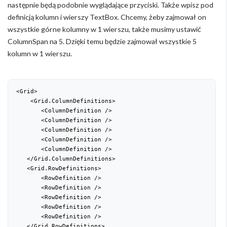
następnie będą podobnie wyglądające przyciski. Także wpisz pod
definicją kolumn i wierszy TextBox. Chcemy, żeby zajmował on
wszystkie górne kolumny w 1 wierszu, także musimy ustawić
ColumnSpan na 5. Dzięki temu będzie zajmował wszystkie 5
kolumn w 1 wierszu.
<Grid>

    <Grid.ColumnDefinitions>

       <ColumnDefinition />

       <ColumnDefinition />

       <ColumnDefinition />

       <ColumnDefinition />

       <ColumnDefinition />

   </Grid.ColumnDefinitions>

   <Grid.RowDefinitions>

       <RowDefinition />

       <RowDefinition />

       <RowDefinition />

       <RowDefinition />

       <RowDefinition />

   </Grid.RowDefinitions>
