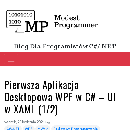
Blog Dla Programistów C#/.NET
Pierwsza Aplikacja
Desktopowa WPF w C# – UI
w XAML (1/2)
wtorek, 20 kwietnia 2021
Tagi:
C#/.NET
WPF
MVVM
Podstawy Programowania