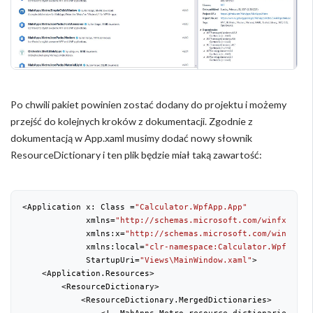
Po chwili pakiet powinien zostać dodany do projektu i możemy
przejść do kolejnych kroków z dokumentacji. Zgodnie z
dokumentacją w App.xaml musimy dodać nowy słownik
ResourceDictionary i ten plik będzie miał taką zawartość:
<Application x: Class =
"Calculator.WpfApp.App"
             xmlns=
"http://schemas.microsoft.com/winfx/2006
             xmlns:x=
"http://schemas.microsoft.com/winfx/20
             xmlns:local=
"clr-namespace:Calculator.WpfApp"
             StartupUri=
"Views\MainWindow.xaml"
>

    <Application.Resources>

        <ResourceDictionary>

            <ResourceDictionary.MergedDictionaries>

                <!--MahApps.Metro resource dictionaries.Mak