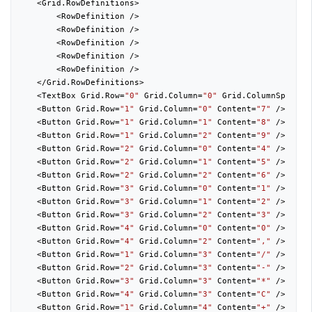
   <Grid.RowDefinitions>

       <RowDefinition />

       <RowDefinition />

       <RowDefinition />

       <RowDefinition />

       <RowDefinition />

   </Grid.RowDefinitions>

   <TextBox Grid.Row=
"0"
 Grid.Column=
"0"
 Grid.ColumnSpan=
"5
   <Button Grid.Row=
"1"
 Grid.Column=
"0"
 Content=
"7"
 />

   <Button Grid.Row=
"1"
 Grid.Column=
"1"
 Content=
"8"
 />

   <Button Grid.Row=
"1"
 Grid.Column=
"2"
 Content=
"9"
 />

   <Button Grid.Row=
"2"
 Grid.Column=
"0"
 Content=
"4"
 />

   <Button Grid.Row=
"2"
 Grid.Column=
"1"
 Content=
"5"
 />

   <Button Grid.Row=
"2"
 Grid.Column=
"2"
 Content=
"6"
 />

   <Button Grid.Row=
"3"
 Grid.Column=
"0"
 Content=
"1"
 />

   <Button Grid.Row=
"3"
 Grid.Column=
"1"
 Content=
"2"
 />

   <Button Grid.Row=
"3"
 Grid.Column=
"2"
 Content=
"3"
 />

   <Button Grid.Row=
"4"
 Grid.Column=
"0"
 Content=
"0"
 />

   <Button Grid.Row=
"4"
 Grid.Column=
"2"
 Content=
","
 />

   <Button Grid.Row=
"1"
 Grid.Column=
"3"
 Content=
"/"
 />

   <Button Grid.Row=
"2"
 Grid.Column=
"3"
 Content=
"-"
 />

   <Button Grid.Row=
"3"
 Grid.Column=
"3"
 Content=
"*"
 />

   <Button Grid.Row=
"4"
 Grid.Column=
"3"
 Content=
"C"
 />

   <Button Grid.Row=
"1"
 Grid.Column=
"4"
 Content=
"+"
 />
