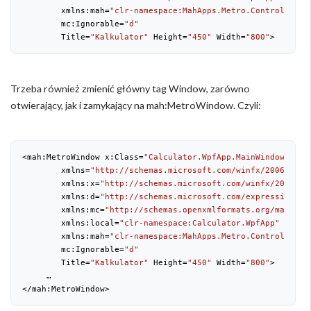
        xmlns:mah=
"clr-namespace:MahApps.Metro.Controls;ass
        mc:Ignorable=
"d"
        Title=
"Kalkulator"
 Height=
"450"
 Width=
"800"
>
Trzeba również zmienić główny tag Window, zarówno
otwierający, jak i zamykający na mah:MetroWindow. Czyli:
<mah:MetroWindow x:Class=
"Calculator.WpfApp.MainWindow"
        xmlns=
"http://schemas.microsoft.com/winfx/2006/xaml
        xmlns:x=
"http://schemas.microsoft.com/winfx/2006/xa
        xmlns:d=
"http://schemas.microsoft.com/expression/bl
        xmlns:mc=
"http://schemas.openxmlformats.org/markup-
        xmlns:local=
"clr-namespace:Calculator.WpfApp"
        xmlns:mah=
"clr-namespace:MahApps.Metro.Controls;ass
        mc:Ignorable=
"d"
        Title=
"Kalkulator"
 Height=
"450"
 Width=
"800"
>

     …

</mah:MetroWindow>