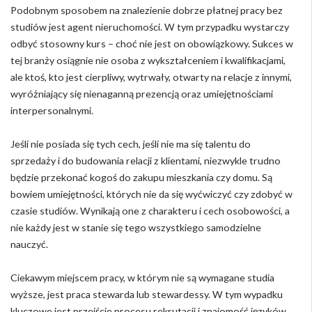
Podobnym sposobem na znalezienie dobrze płatnej pracy bez
studiów jest agent nieruchomości. W tym przypadku wystarczy
odbyć stosowny kurs – choć nie jest on obowiązkowy. Sukces w
tej branży osiągnie nie osoba z wykształceniem i kwalifikacjami,
ale ktoś, kto jest cierpliwy, wytrwały, otwarty na relacje z innymi,
wyróżniający się nienaganną prezencją oraz umiejętnościami
interpersonalnymi.
Jeśli nie posiada się tych cech, jeśli nie ma się talentu do
sprzedaży i do budowania relacji z klientami, niezwykle trudno
będzie przekonać kogoś do zakupu mieszkania czy domu. Są
bowiem umiejętności, których nie da się wyćwiczyć czy zdobyć w
czasie studiów. Wynikają one z charakteru i cech osobowości, a
nie każdy jest w stanie się tego wszystkiego samodzielne
nauczyć.
Ciekawym miejscem pracy, w którym nie są wymagane studia
wyższe, jest praca stewarda lub stewardessy. W tym wypadku
kluczowe jest przejście procesu rekrutacji i znajomość języków