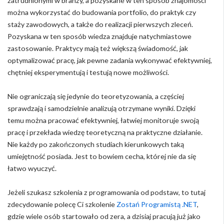
zatrudnionymi w branży, a pozyskane w ten sposób znajomości
można wykorzystać do budowania portfolio, do praktyk czy
staży zawodowych, a także do realizacji pierwszych zleceń.
Pozyskana w ten sposób wiedza znajduje natychmiastowe
zastosowanie. Praktycy mają też większą świadomość, jak
optymalizować pracę, jak pewne zadania wykonywać efektywniej,
chętniej eksperymentują i testują nowe możliwości.
Nie ograniczają się jedynie do teoretyzowania, a częściej
sprawdzają i samodzielnie analizują otrzymane wyniki. Dzięki
temu można pracować efektywniej, łatwiej monitoruje swoją
pracę i przekłada wiedzę teoretyczną na praktyczne działanie.
Nie każdy po zakończonych studiach kierunkowych taką
umiejętność posiada. Jest to bowiem cecha, której nie da się
łatwo wyuczyć.
Jeżeli szukasz szkolenia z programowania od podstaw, to tutaj
zdecydowanie polecę Ci szkolenie
Zostań Programistą .NET
,
gdzie wiele osób startowało od zera, a dzisiaj pracują już jako