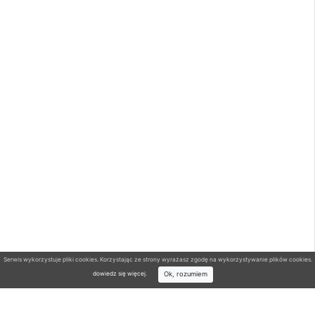
Serwis wykorzystuje pliki cookies. Korzystając ze strony wyrażasz zgodę na wykorzystywanie plików cookies.
Ok, rozumiem
dowiedz się więcej
.