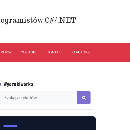
rogramistów C#/.NET
KURSY
YOUTUBE
KONTAKT
O AUTORZE
Wyszukiwarka