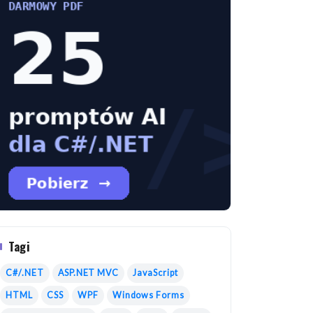
Tagi
C#/.NET
ASP.NET MVC
JavaScript
HTML
CSS
WPF
Windows Forms