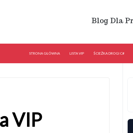
Blog Dla P
STRONA GŁÓWNA
LISTA VIP
ŚCIEŻKA DROGI C#
ta VIP