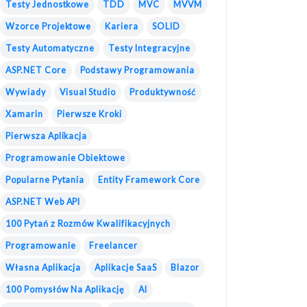
Testy Jednostkowe
TDD
MVC
MVVM
Wzorce Projektowe
Kariera
SOLID
Testy Automatyczne
Testy Integracyjne
ASP.NET Core
Podstawy Programowania
Wywiady
Visual Studio
Produktywność
Xamarin
Pierwsze Kroki
Pierwsza Aplikacja
Programowanie Obiektowe
Popularne Pytania
Entity Framework Core
ASP.NET Web API
100 Pytań z Rozmów Kwalifikacyjnych
Programowanie
Freelancer
Własna Aplikacja
Aplikacje SaaS
Blazor
100 Pomysłów Na Aplikację
AI