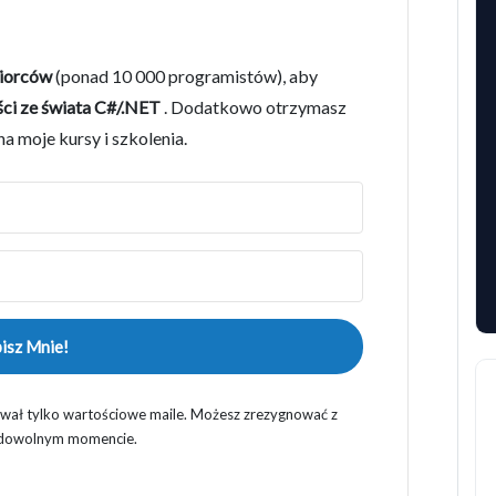
biorców
(ponad 10 000 programistów), aby
ści ze świata C#/.NET
. Dodatkowo otrzymasz
a moje kursy i szkolenia.
isz Mnie!
ywał tylko wartościowe maile. Możesz zrezygnować z
 dowolnym momencie.