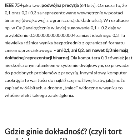
IEEE 754
jako tzw.
podwójna precyzja
(64 bity). Oznacza to, że
0,1 oraz 0,2 i 0,3 są reprezentowane wewnętrznie w postaci
binarnej (dwójkowej) z ograniczoną dokładnością. W rezultacie
np. w C# (i analogicznie w Javie) sumowanie 0,1 + 0,2 daje w
przybliżeniu 0,30000000000000004 zamiast idealnego 0,3. Ta
niewielka różnica wynika bezpośrednio z ograniczeń formatu
zmiennoprzecinkowego –
ani 0,1, ani 0,2, ani nawet 0,3 nie mają
dokładnej reprezentacji binarnej
. Dla komputera 0,3 również jest
nieskończonym ułamkiem w systemie dwójkowym, co prowadzi
do podobnych problemów z precyzją. Innymi słowy, komputer
zaokrągla te wartości do najbliższej możliwej liczby, jaką może
zapisać w 64 bitach, a drobne „śmieci” widoczne w wyniku to
właśnie efekt takiego zaokrąglenia.
Gdzie ginie dokładność? (czyli tort