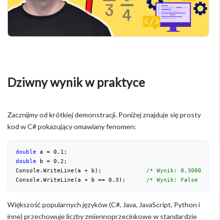
Dziwny wynik w praktyce
Zacznijmy od krótkiej demonstracji. Poniżej znajduje się prosty
kod w C# pokazujący omawiany fenomen:
double
 a = 
0.1
;
double
 b = 
0.2
;
Console.WriteLine(a + b);             
/* Wynik: 0,300000000
Console.WriteLine(a + b == 
0.3
);      
/* Wynik: False (0,1 
Większość popularnych języków (C#, Java, JavaScript, Python i
inne) przechowuje liczby zmiennoprzecinkowe w standardzie