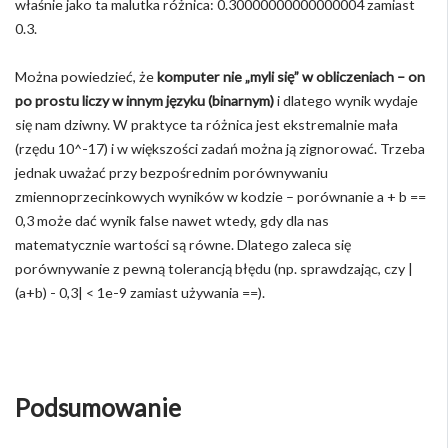
właśnie jako ta malutka różnica: 0.30000000000000004 zamiast
0.3.
Można powiedzieć, że
komputer nie „myli się” w obliczeniach – on
po prostu liczy w innym języku (binarnym)
i dlatego wynik wydaje
się nam dziwny. W praktyce ta różnica jest ekstremalnie mała
(rzędu 10^-17) i w większości zadań można ją zignorować. Trzeba
jednak uważać przy bezpośrednim porównywaniu
zmiennoprzecinkowych wyników w kodzie – porównanie a + b ==
0,3 może dać wynik false nawet wtedy, gdy dla nas
matematycznie wartości są równe. Dlatego zaleca się
porównywanie z pewną tolerancją błędu (np. sprawdzając, czy |
(a+b) - 0,3| < 1e-9 zamiast używania ==).
Podsumowanie