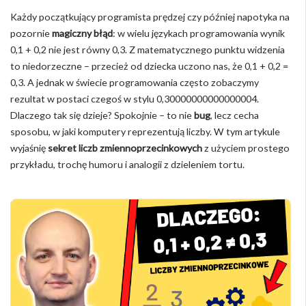
Każdy początkujący programista prędzej czy później napotyka na
pozornie
magiczny błąd
: w wielu językach programowania wynik
0,1 + 0,2 nie jest równy 0,3. Z matematycznego punktu widzenia
to niedorzeczne – przecież od dziecka uczono nas, że 0,1 + 0,2 =
0,3. A jednak w świecie programowania często zobaczymy
rezultat w postaci czegoś w stylu 0,30000000000000004.
Dlaczego tak się dzieje? Spokojnie – to nie
bug
, lecz cecha
sposobu, w jaki komputery reprezentują liczby. W tym artykule
wyjaśnię
sekret liczb zmiennoprzecinkowych
z użyciem prostego
przykładu, trochę humoru i analogii z dzieleniem tortu.