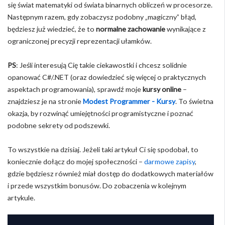
się świat matematyki od świata binarnych obliczeń w procesorze.
Następnym razem, gdy zobaczysz podobny „magiczny” błąd,
będziesz już wiedzieć, że to
normalne zachowanie
wynikające z
ograniczonej precyzji reprezentacji ułamków.
PS
: Jeśli interesują Cię takie ciekawostki i chcesz solidnie
opanować C#/.NET (oraz dowiedzieć się więcej o praktycznych
aspektach programowania), sprawdź moje
kursy online
–
znajdziesz je na stronie
Modest Programmer - Kursy
. To świetna
okazja, by rozwinąć umiejętności programistyczne i poznać
podobne sekrety od podszewki.
To wszystkie na dzisiaj. Jeżeli taki artykuł Ci się spodobał, to
koniecznie dołącz do mojej społeczności –
darmowe zapisy
,
gdzie będziesz również miał dostęp do dodatkowych materiałów
i przede wszystkim bonusów. Do zobaczenia w kolejnym
artykule.