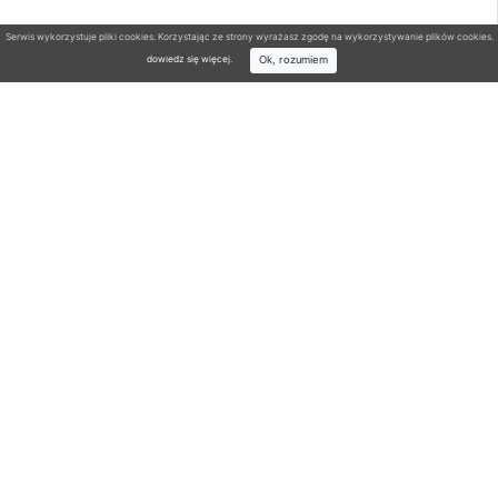
Serwis wykorzystuje pliki cookies. Korzystając ze strony wyrażasz zgodę na wykorzystywanie plików cookies.
Ok, rozumiem
dowiedz się więcej
.
Wyszukiwarka