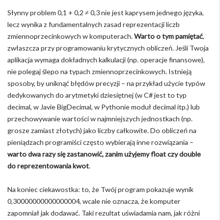
Słynny problem 0,1 + 0,2 ≠ 0,3 nie jest kaprysem jednego języka,
lecz wynika z fundamentalnych zasad reprezentacji liczb
zmiennoprzecinkowych w komputerach.
Warto o tym pamiętać
,
zwłaszcza przy programowaniu krytycznych obliczeń. Jeśli Twoja
aplikacja wymaga dokładnych kalkulacji (np. operacje finansowe),
nie polegaj ślepo na typach zmiennoprzecinkowych. Istnieją
sposoby, by uniknąć błędów precyzji – na przykład użycie typów
dedykowanych do arytmetyki dziesiętnej (w C# jest to typ
decimal, w Javie BigDecimal, w Pythonie moduł decimal itp.) lub
przechowywanie wartości w najmniejszych jednostkach (np.
grosze zamiast złotych) jako liczby całkowite. Do obliczeń na
pieniądzach programiści często wybierają inne rozwiązania –
warto dwa razy się zastanowić, zanim użyjemy float czy double
do reprezentowania kwot
.
Na koniec ciekawostka: to, że Twój program pokazuje wynik
0,30000000000000004, wcale nie oznacza, że komputer
zapomniał jak dodawać. Taki rezultat uświadamia nam, jak różni