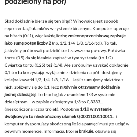
podzielony na pół)
Skąd dokładnie bierze się ten błąd? Winowajcą jest sposób
reprezentacji ułamków w systemie binarnym. Komputer operuje
na bitach (0 i 1), więc
każdą liczbę zmiennoprzecinkową zapisuje
jako sumę potęg liczby 2
(np. 1/2, 1/4, 1/8, 1/16 itd.). To tak,
jakbyśmy próbowali podzielić tort zawsze na połowy. Połówka
tortu (0.5) da się idealnie zapisać w tym systemie (to 1/2).
Ćwiartka tortu (0,25) też (1/4). Ale spróbujmy uzyskać dokładnie
0,1 tortu korzystając wyłącznie z dzielenia na pół: dostajemy
kolejne kawałki 1/2, 1/4, 1/8, 1/16… Jeśli zsumujemy niektóre z
nich, zbliżymy się do 0,1, lecz
nigdy nie otrzymamy dokładnie
jednej dziesiątej
. To trochę jak z ułamkiem 1/3 w systemie
dziesiętnym – w zapisie dziesiętnym 1/3 to 0,3333…
(nieskończona liczba trójek). Podobnie
1/10 w systemie
dwójkowym to nieskończony ułamek 0,0001100110011
… i
komputer dysponujący skończoną ilością pamięci musi go uciąć w
pewnym momencie. Informacja, której
brakuje
, objawia się