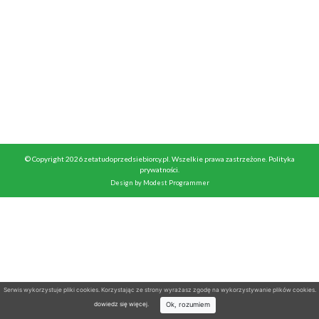
© Copyright 2026 zetatudoprzedsiebiorcy.pl. Wszelkie prawa zastrzeżone.
Polityka
prywatności
.
Design by
Modest Programmer
Serwis wykorzystuje pliki cookies. Korzystając ze strony wyrażasz zgodę na wykorzystywanie plików cookies.
Ok, rozumiem
dowiedz się więcej
.